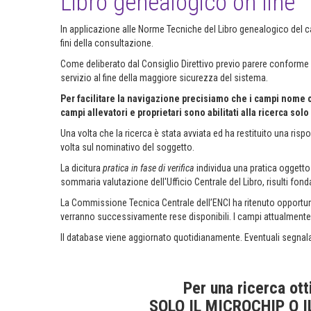
Libro genealogico on line
In applicazione alle Norme Tecniche del Libro genealogico del ca
fini della consultazione.
Come deliberato dal Consiglio Direttivo previo parere conforme de
servizio al fine della maggiore sicurezza del sistema.
Per facilitare la navigazione precisiamo che i campi nome can
campi allevatori e proprietari sono abilitati alla ricerca sol
Una volta che la ricerca è stata avviata ed ha restituito una risp
volta sul nominativo del soggetto.
La dicitura
pratica in fase di verifica
individua una pratica oggetto 
sommaria valutazione dell'Ufficio Centrale del Libro, risulti fond
La Commissione Tecnica Centrale dell’ENCI ha ritenuto opportuna l
verranno successivamente rese disponibili. I campi attualmente a
Il database viene aggiornato quotidianamente. Eventuali segnal
Per una ricerca ott
SOLO IL MICROCHIP O I