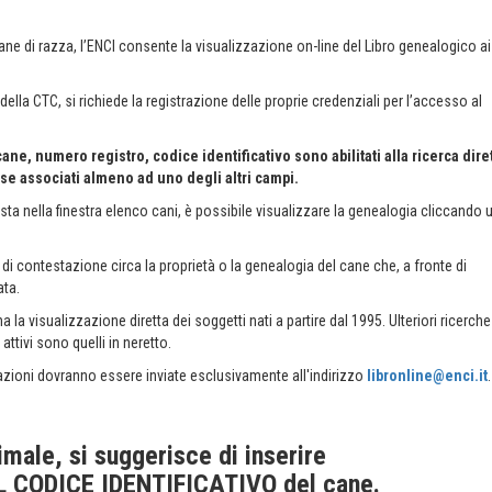
ne di razza, l’ENCI consente la visualizzazione on-line del Libro genealogico ai
lla CTC, si richiede la registrazione delle proprie credenziali per l’accesso al
e, numero registro, codice identificativo sono abilitati alla ricerca diret
o se associati almeno ad uno degli altri campi.
osta nella finestra elenco cani, è possibile visualizzare la genealogia cliccando 
di contestazione circa la proprietà o la genealogia del cane che, a fronte di
ata.
a visualizzazione diretta dei soggetti nati a partire dal 1995. Ulteriori ricerche
ttivi sono quelli in neretto.
azioni dovranno essere inviate esclusivamente all'indirizzo
libronline@enci.it
.
imale, si suggerisce di inserire
L CODICE IDENTIFICATIVO del cane.