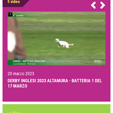
5 video
1
20 marzo 2023
2
DERBY INGLESI 2023 ALTAMURA - BATTERIA 1 DEL
D
17 MARZO
1