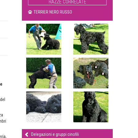
RAZZE CORRELATE
TERRIER NERO RUSSO
le
 del
za
mbri
Delegazioni e gruppi cinofili
ria,