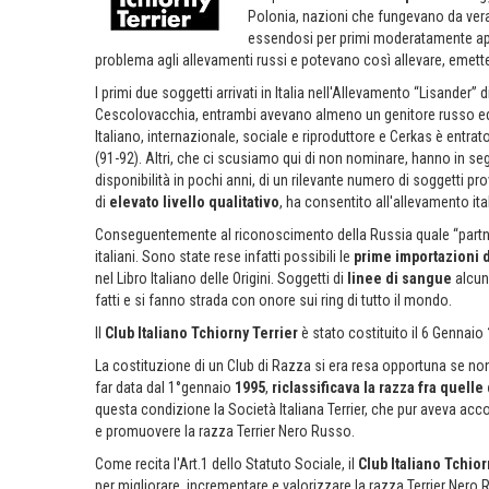
Polonia, nazioni che fungevano da vera e
essendosi per primi moderatamente apert
problema agli allevamenti russi e potevano così allevare, emetten
I primi due soggetti arrivati in Italia nell'Allevamento “Lisander” 
Cescolovacchia, entrambi avevano almeno un genitore russo ed h
Italiano, internazionale, sociale e riproduttore e Cerkas è entrat
(91-92). Altri, che ci scusiamo qui di non nominare, hanno in se
disponibilità in pochi anni, di un rilevante numero di soggetti pr
di
elevato livello qualitativo
, ha consentito all'allevamento ita
Conseguentemente al riconoscimento della Russia quale “partner F
italiani. Sono state rese infatti possibili le
prime importazioni d
nel Libro Italiano delle Origini. Soggetti di
linee di sangue
alcune
fatti e si fanno strada con onore sui ring di tutto il mondo.
Il
Club Italiano Tchiorny Terrier
è stato costituito il 6 Gennaio
La costituzione di un Club di Razza si era resa opportuna se non
far data dal 1°gennaio
1995
,
riclassificava la razza
fra quelle
questa condizione la Società Italiana Terrier, che pur aveva acco
e promuovere la razza Terrier Nero Russo.
Come recita l'Art.1 dello Statuto Sociale, il
Club Italiano Tchior
per migliorare, incrementare e valorizzare la razza Terrier Nero R