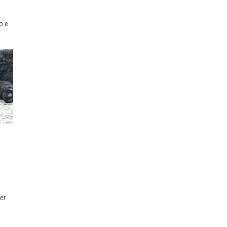
no e
ier