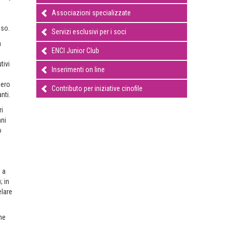
Associazioni specializzate
sso.
Servizi esclusivi per i soci
a
ENCI Junior Club
tivi
Inserimenti on line
sero
Contributo per iniziative cinofile
nti.
ri
ani
o
 a
; in
elare
ne