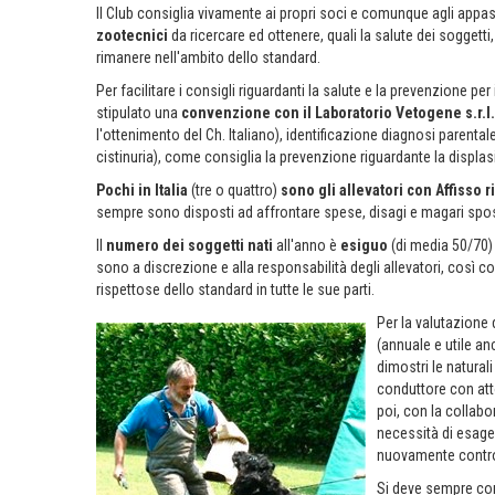
Il Club consiglia vivamente ai propri soci e comunque agli appas
zootecnici
da ricercare ed ottenere, quali la salute dei soggetti
rimanere nell'ambito dello standard.
Per facilitare i consigli riguardanti la salute e la prevenzione per
stipulato una
convenzione con il Laboratorio Vetogene s.r.l.
l'ottenimento del Ch. Italiano), identificazione diagnosi parental
cistinuria), come consiglia la prevenzione riguardante la displas
Pochi in Italia
(tre o quattro)
sono gli allevatori con Affisso 
sempre sono disposti ad affrontare spese, disagi e magari spos
Il
numero dei
soggetti nati
all'anno è
esiguo
(di media 50/70) 
sono a discrezione e alla responsabilità degli allevatori, così co
rispettose dello standard in tutte le sue parti.
Per la valutazione 
(annuale e utile a
dimostri le naturali 
conduttore con atto
poi, con la collab
necessità di esage
nuovamente contro
Si deve sempre con