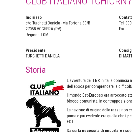
CLUB ITALIANO TCHIORNY
Indirizzo
Contatt
c/o Turchetti Daniela - via Tortona 80/B
Tel. 33
27058 VOGHERA (PV)
Fax -
Regione: LOM
Presidente
Consig
TURCHETTI DANIELA
DI MAT
Storia
L'avventura del
TNR
in Italia comincia
dell'epoca per comprendere le difficolt
Il mondo Est-Europeo era arroccato attor
blocco comunista, in contrapposizione 
La nazione di origine della razza non er
prima e più evidente era quella che
i p
F.C.I.
Da qui la
necessità di importare
i sog