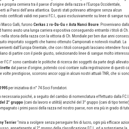
 propria cerniera tra il paese d'origine della razza e l'Europa Occidentale,
i ai Paesi dell'area atlantica. Questi stati potevano attingere senza alcun
do certificati validi nei paesi F.C.I., quasi esclusivamente su linee di sangue ru
di Marco Galli, furono
Cerkas z ro-Da-Gu
e
Asta Nanci Boure
. Provenivano dall
anno avuto una lunga carriera espositiva conseguendo entrambi i titoli di Ch.
o nella storia della razza con la vittoria di Ch. Mondiale per ben due anni consecu
guito importato soggetti che hanno ottenuto Campionati e notevoli risultati. La
ovenienti dall’Europa Orientale, che con i titoli conseguiti lasciano intendere fos
liano di partire con il piede giusto, selezionando linee di sangue molto interessa
.C.I” sono cambiate le politiche di ricerca dei soggetti da parte degli allevato
irette
dal paese d'origine, potendo così contare sulla registrazione di questi c
 volte prestigiose, scorrono ancor oggi in alcuni nostri attuali TNR, che si son
1995
per iniziativa di n° 74 Soci Fondatori.
 necessaria poiché, a seguito del cambio di nomenclatura effettuato dalla F.C.I.
 del
2° gruppo
(cani da lavoro e utilità) anziché del 3° gruppo (cani di tipo terrier)
mpagnato i primi passi della razza nel nostro paese, non era più in grado di tut
ny Terrier
“mira a svolgere senza perseguire fini di lucro, ogni più efficace azio
usso, appartenente al 2° gruppo della classificazione F.C.I., ed a potenziarne la