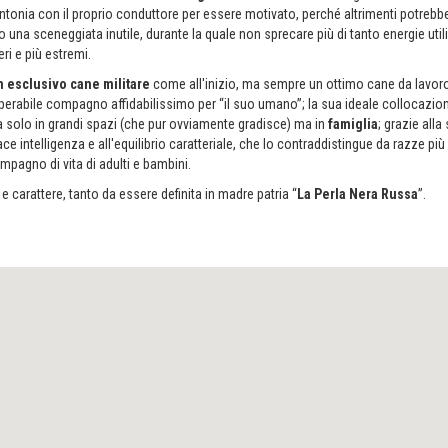
ntonia con il proprio conduttore per essere motivato, perché altrimenti potrebb
tto una sceneggiata inutile, durante la quale non sprecare più di tanto energie util
eri e più estremi.
n esclusivo cane militare
come all'inizio, ma sempre un ottimo cane da lavoro
uperabile compagno affidabilissimo per “il suo umano”; la sua ideale collocazio
da solo in grandi spazi (che pur ovviamente gradisce) ma in
famiglia
; grazie alla
ace intelligenza e all'equilibrio caratteriale, che lo contraddistingue da razze più
compagno di vita di adulti e bambini.
 carattere, tanto da essere definita in madre patria “
La Perla Nera Russa
”.