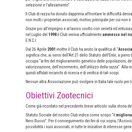
selezione e l'allevamento”.
Il Club di razza ha dovuto dapprima affrontare le difficoltà deriv
non molti i proprietari associati, motivo principale per cui non è s
Grazie poi all'impegno e al lavoro svolto con serietà ed entusias
nel Luglio del
1998
il Club veniva ufficialmente
ammesso nel nov
E.N.C.I.
Dal 26 Aprile
2001
inoltre il Club ha avuto la qualifica di “
Associa
significa che, ai sensi dell'Art.21 dello Statuto dell'Ente, a pieno 
occupa “ai fini del miglioramento genetico delle popolazioni, del
valorizzazione, dell'incremento, dell'utilizzo della razza”. All
quindi affidati incarichi di ricerca e di verifica di tali scopi.
Nessun altra Associazione può svolgere in Italia tale ruolo per la 
Obiettivi Zootecnici
Come già ricordato nel precedente breve articolo sulla storia della 
Statuto Sociale del nostro Club indica come scopo “il
migliora
Nero Russo”. Per il conseguimento dei fini di cui sopra, l'Associ
possibilità i suoi associati, in tutte le iniziative di interesse gen