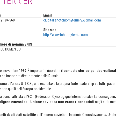
 TERRIER
i
Email
9 21 84 560
clubitalianotchiornyterrier2@gmail.com
Sito web
http://www.tchiornyterrier.com
liere di nomina ENCI
TEO DOMENICO
 nel novembre
1989
. È importante ricordare il
contesto storico-politico-cultura
à ad importare direttamente dalla Russia.
no all'allora U.R.S.S., che esercitava la propria forte leadership su tutti i paesi
con quelli dell'Europa occidentale.
a quindi affiliata all’F.C.I. (Federation Cynologique Internationale). La conseguen
edigree emessi dall'Unione sovietica non erano riconosciuti
negli stati me
getti
dagli
stati satellite
dell'impero sovietico. In primis Cecoslovacchia, Unghe