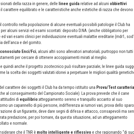
sionati della razza in genere, delle
linee guida
relative ad alcuni
obbiettivi
, il carattere equilibrato e le caratteristiche anche estetiche di razza che devono
 il controllo nella popolazione di alcune eventuali possibili patologie il Club ha
per alcuni servizi ed esami scontati: deposito D.NA. (anche obbligatorio per
e ed vari esami clinici per individuazione eventuali malattie ereditarie (mdr1, sod
ia dell'anca e del gomito.
riconosciuto Enci/Fci
, alcuni altri sono allevatori amatoriali; purtroppo non tutti
tamenti per cercare di ottenere accoppiamenti mirati al meglio.
e quindi anche il progetto zootecnico può risultare parziale; le linee guida sugg
me la scelta dei soggetti valutati idonei a perpetuare le migliori qualità genetich
del carattere dei soggetti il Club ha da tempo istituito una
Prova/Test caratteri
nche al conseguimento del Campionato Sociale). La prova prevede che il cane
attitudini di
equilibrio
:atteggiamento sereno e tranquillo accanto al suo
rno un capannello di più persone, indifferenza ai rumori vari, prova dello sparo
orazione di un figurante, deve dare segni di difesa e attacco, consapevoli ma se
rata predazione, per poi tornare, da questa situazione, ad un atteggiamento
llato e normale.
siderare che il TNR è
molto intelligente e riflessivo
e che ragionando “di su