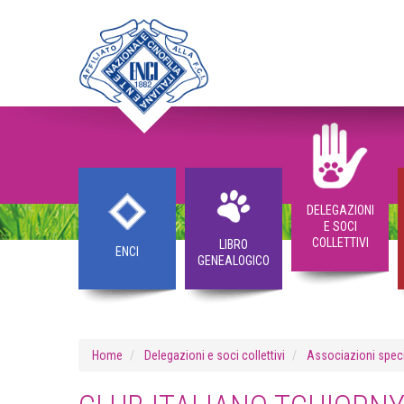
DELEGAZIONI
E SOCI
COLLETTIVI
LIBRO
ENCI
GENEALOGICO
Home
Delegazioni e soci collettivi
Associazioni speci