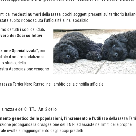
anti dai
modesti numeri
della razza: pochi soggetti presenti sul territorio italia
tata subito riconosciuta l'ufficialità al ns. sodalizio.
mo da tutti i soci del Club,
ero dei Soci collettivi
zione Specializzata
”; ciò
titolo il nostro sodalizio si
lo studio, della
a nostra Associazione vengono
razza Terrier Nero Russo, nell'ambito della cinofilia ufficiale.
razza e del C.I.T.T., l'Art. 2 dello
mento genetico delle popolazioni, l'incremento e l'utilizzo
della razza Terr
azione propaganda la divulgazione del T.N.R. ed assiste nei limiti delle proprie
erale rivolte al raggiungimento degli scopi predetti.