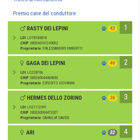
Premio cane del conduttore
1
RASTY DEI LEPINI
43
LOI
LO18184818
CHIP
380260101249052
Proprietario
D'ALESSANDRIS UMBERTO
2
GAGA DEI LEPINI
40
LOI
LO228706
CHIP
380260044469692
Proprietario
ESPOSITO GIOVANNI
3
HERMES DELLO ZORINO
36
LOI
LO21112991
CHIP
380260004475027
Proprietario
CAVAGLIA' DAVIDE
4
ARI
32