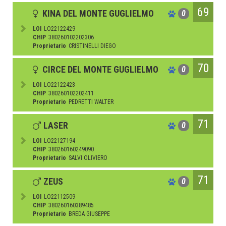
69
KINA DEL MONTE GUGLIELMO
0
LOI
LO22122429
CHIP
380260102202306
Proprietario
CRISTINELLI DIEGO
70
CIRCE DEL MONTE GUGLIELMO
0
LOI
LO22122423
CHIP
380260102202411
Proprietario
PEDRETTI WALTER
71
LASER
0
LOI
LO22127194
CHIP
380260160249090
Proprietario
SALVI OLIVIERO
71
ZEUS
0
LOI
LO22112509
CHIP
380260160389485
Proprietario
BREDA GIUSEPPE