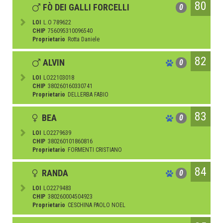
80
FÒ DEI GALLI FORCELLI
0
LOI
L.O 789622
CHIP
756095310096540
Proprietario
Rotta Daniele
82
ALVIN
0
LOI
LO22103018
CHIP
380260160330741
Proprietario
DELLERBA FABIO
83
BEA
0
LOI
LO2279639
CHIP
380260101860816
Proprietario
FORMENTI CRISTIANO
84
RANDA
0
LOI
LO2279483
CHIP
380260004504923
Proprietario
CESCHINA PAOLO NOEL