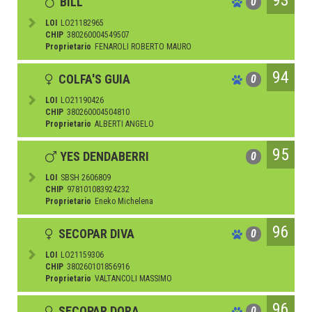
BILL
0
LOI
LO21182965
CHIP
380260004549507
Proprietario
FENAROLI ROBERTO MAURO
94
COLFA'S GUIA
0
LOI
LO21190426
CHIP
380260004504810
Proprietario
ALBERTI ANGELO
95
YES DENDABERRI
0
LOI
SBSH 2606809
CHIP
978101083924232
Proprietario
Eneko Michelena
96
SECOPAR DIVA
0
LOI
LO21159306
CHIP
380260101856916
Proprietario
VALTANCOLI MASSIMO
96
SECOPAR DORA
0