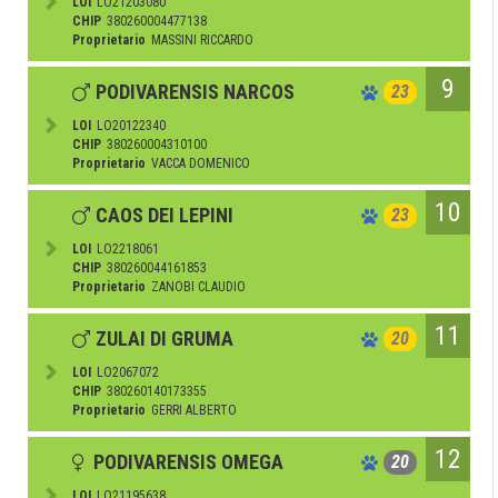
LOI
LO21203080
CHIP
380260004477138
Proprietario
MASSINI RICCARDO
9
PODIVARENSIS NARCOS
23
LOI
LO20122340
CHIP
380260004310100
Proprietario
VACCA DOMENICO
10
CAOS DEI LEPINI
23
LOI
LO2218061
CHIP
380260044161853
Proprietario
ZANOBI CLAUDIO
11
ZULAI DI GRUMA
20
LOI
LO2067072
CHIP
380260140173355
Proprietario
GERRI ALBERTO
12
PODIVARENSIS OMEGA
20
LOI
LO21195638