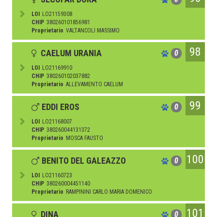
LOI
LO21159308
CHIP
380260101856981
Proprietario
VALTANCOLI MASSIMO
98
CAELUM URANIA
0
LOI
LO21169910
CHIP
380260102037882
Proprietario
ALLEVAMENTO CAELUM
99
EDDI EROS
0
LOI
LO21168007
CHIP
380260044131372
Proprietario
MOSCA FAUSTO
100
BENITO DEL GALEAZZO
0
LOI
LO21160723
CHIP
380260004451140
Proprietario
RAMPININI CARLO MARIA DOMENICO
101
DINA
0