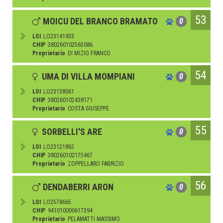
53
MOICU DEL BRANCO BRAMATO
0
LOI
LO23141933
CHIP
380260102565086
Proprietario
DI MIZIO FRANCO
54
UMA DI VILLA MOMPIANI
0
LOI
LO23138061
CHIP
380260102438171
Proprietario
COSTA GIUSEPPE
55
SORBELLI'S ARE
0
LOI
LO23121862
CHIP
380260102175467
Proprietario
ZOPPELLARO FABRIZIO
56
DENDABERRI ARON
0
LOI
LO2578665
CHIP
941010000617394
Proprietario
PELAMATTI MASSIMO