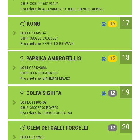
CHIP
380260160196492
Proprietario
ALLEVAMENTO DELLE BIANCHE ALPINE
17
KONG
16
LOI
LO21149147
CHIP
380260170056667
Proprietario
ESPOSITO GIOVANNI
18
PAPRIKA AMBROFELLIS
15
LOI
LO22129886
CHIP
380260004394600
Proprietario
GIANESINI MAURO
19
COLFA'S GHITA
12
LOI
LO21190403
CHIP
380260004504785
Proprietario
BOSISIO AGOSTINA
20
CLEM DEI GALLI FORCELLI
12
LOI
LOS742923