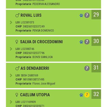
CHIP
380260101722305
Proprietario
PEDERIVA ALESSANDRO
29
ROVAL LUIS
7
LOI
LO2381073
CHIP
380260102537249
Proprietario
PENSA DOMENICO
30
SALVA DI CROCEDOMINI
7
LOI
LO2380746
CHIP
380260102537796
Proprietario
BONSI GIANLUCA
31
AS DENDABERRI
7
LOI
SBSH 2680169
CHIP
981098108737495
Proprietario
Flores Jose Miguel
32
CAELUM UTOPIA
7
LOI
LO21169909
CHIP
380260102039271