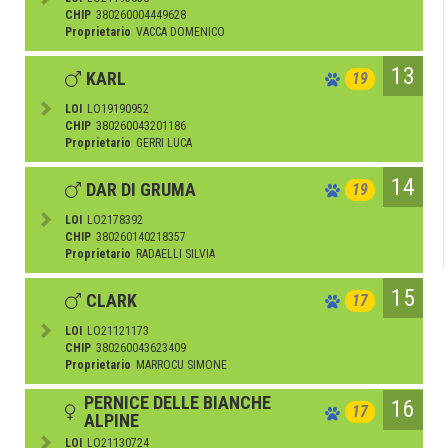
CHIP
380260004449628
Proprietario
VACCA DOMENICO
13
KARL
19
LOI
LO19190952
CHIP
380260043201186
Proprietario
GERRI LUCA
14
DAR DI GRUMA
19
LOI
LO2178392
CHIP
380260140218357
Proprietario
RADAELLI SILVIA
15
CLARK
17
LOI
LO21121173
CHIP
380260043623409
Proprietario
MARROCU SIMONE
PERNICE DELLE BIANCHE
16
17
ALPINE
LOI
LO21130724