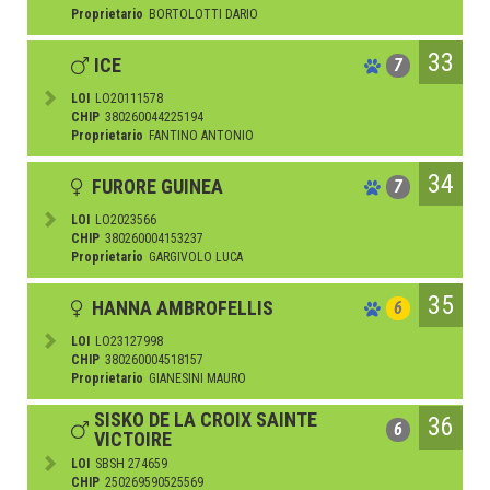
Proprietario
BORTOLOTTI DARIO
33
ICE
7
LOI
LO20111578
CHIP
380260044225194
Proprietario
FANTINO ANTONIO
34
FURORE GUINEA
7
LOI
LO2023566
CHIP
380260004153237
Proprietario
GARGIVOLO LUCA
35
HANNA AMBROFELLIS
6
LOI
LO23127998
CHIP
380260004518157
Proprietario
GIANESINI MAURO
SISKO DE LA CROIX SAINTE
36
6
VICTOIRE
LOI
SBSH 274659
CHIP
250269590525569