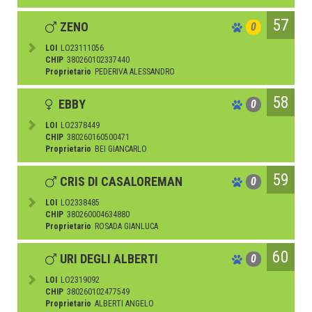
57
ZENO
0
LOI
LO23111056
CHIP
380260102337440
Proprietario
PEDERIVA ALESSANDRO
58
EBBY
0
LOI
LO2378449
CHIP
380260160500471
Proprietario
BEI GIANCARLO
59
CRIS DI CASALOREMAN
0
LOI
LO2338485
CHIP
380260004634880
Proprietario
ROSADA GIANLUCA
60
URI DEGLI ALBERTI
0
LOI
LO2319092
CHIP
380260102477549
Proprietario
ALBERTI ANGELO