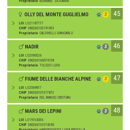
Proprietario
BERNABE' GIOVANNI
45
OLLY DEL MONTE GUGLIELMO
3
LOI
LO21187777
CHIP
380260102191953
Proprietario
CALDINELLI GIANCARLO
46
NADIR
3
LOI
LO2090526
CHIP
380260160074158
Proprietario
TOLEDO LUIGI
47
FIUME DELLE BIANCHE ALPINE
3
LOI
LO2069817
CHIP
380260101577872
Proprietario
DEL MANSO CRISTIAN
48
MARS DEI LEPINI
3
LOI
LO19154056
CHIP
380260101574590
Proprietario
HABERSCHEIDT LUNA PRISCILLA