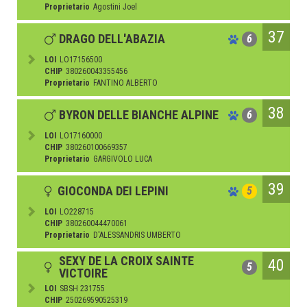
Proprietario
Agostini Joel
37
DRAGO DELL'ABAZIA
6
LOI
LO17156500
CHIP
380260043355456
Proprietario
FANTINO ALBERTO
38
BYRON DELLE BIANCHE ALPINE
6
LOI
LO17160000
CHIP
380260100669357
Proprietario
GARGIVOLO LUCA
39
GIOCONDA DEI LEPINI
5
LOI
LO228715
CHIP
380260044470061
Proprietario
D'ALESSANDRIS UMBERTO
SEXY DE LA CROIX SAINTE
40
5
VICTOIRE
LOI
SBSH 231755
CHIP
250269590525319