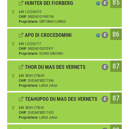
85
HUNTER DEI FIORBERG
0
LOI
LO2265010
CHIP
380260101995794
Proprietario
CAPITANIO LEARCO
86
APO DI CROCEDOMINI
0
LOI
LO2262117
CHIP
380260102075917
Proprietario
GIORGI GIACOMO
87
THOR DU MAS DES VERNETS
0
LOI
SBSH 278549
CHIP
250268780217346
Proprietario
Lafont Johan
87
TEAHUPOO DU MAS DES VERNETS
0
LOI
SBSH 278542
CHIP
250268780217420
Proprietario
Lafont Johan