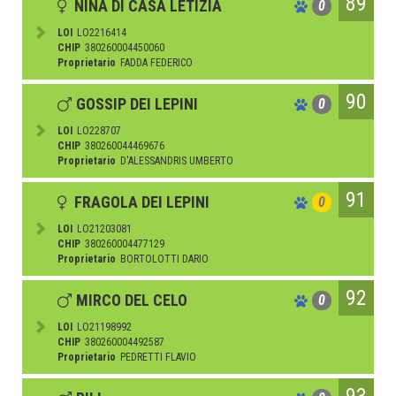
89
NINA DI CASA LETIZIA
0
LOI
LO2216414
CHIP
380260004450060
Proprietario
FADDA FEDERICO
90
GOSSIP DEI LEPINI
0
LOI
LO228707
CHIP
380260044469676
Proprietario
D'ALESSANDRIS UMBERTO
91
FRAGOLA DEI LEPINI
0
LOI
LO21203081
CHIP
380260004477129
Proprietario
BORTOLOTTI DARIO
92
MIRCO DEL CELO
0
LOI
LO21198992
CHIP
380260004492587
Proprietario
PEDRETTI FLAVIO
93