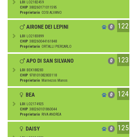
LOI
LO2182459
CHIP
380260171011595
Proprietario
COSI ALVANO
122
AIRONE DEI LEPINI
0
LOI
LO2183899
CHIP
380260044161848
Proprietario
ORTALLI PIERCARLO
123
APO DI SAN SILVANO
0
LOI
BEK188283
CHIP
978101082803118
Proprietario
Marnezos Manos
124
BEA
0
LOI
LO2174925
CHIP
380260101860044
Proprietario
RIVA ANDREA
125
DAISY
0