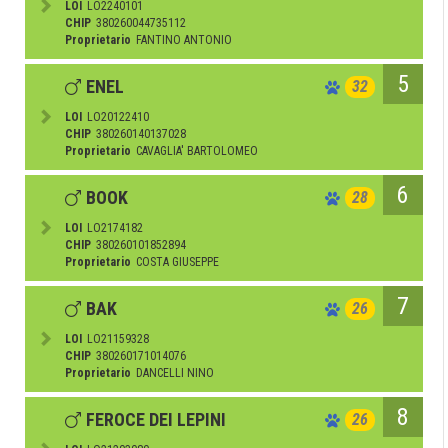
LOI
LO2240101
CHIP
380260044735112
Proprietario
FANTINO ANTONIO
5
ENEL
32
LOI
LO20122410
CHIP
380260140137028
Proprietario
CAVAGLIA' BARTOLOMEO
6
BOOK
28
LOI
LO2174182
CHIP
380260101852894
Proprietario
COSTA GIUSEPPE
7
BAK
26
LOI
LO21159328
CHIP
380260171014076
Proprietario
DANCELLI NINO
8
FEROCE DEI LEPINI
26