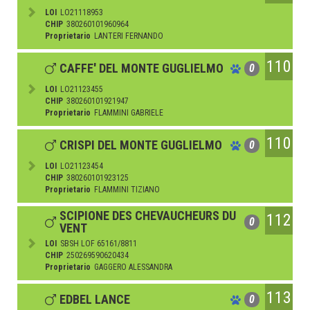
LOI
LO21118953
CHIP
380260101960964
Proprietario
LANTERI FERNANDO
110
CAFFE' DEL MONTE GUGLIELMO
0
LOI
LO21123455
CHIP
380260101921947
Proprietario
FLAMMINI GABRIELE
110
CRISPI DEL MONTE GUGLIELMO
0
LOI
LO21123454
CHIP
380260101923125
Proprietario
FLAMMINI TIZIANO
SCIPIONE DES CHEVAUCHEURS DU
112
0
VENT
LOI
SBSH LOF 65161/8811
CHIP
250269590620434
Proprietario
GAGGERO ALESSANDRA
113
EDBEL LANCE
0