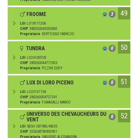
49
FROOME
3
LOI
LO18117206
CHIP
380260043033842
Proprietario
BERTOSSIO FABRIZIO
50
TUNDRA
0
LOI
LO24100758
CHIP
380260044772953
Proprietario
PIZZINI EDDY
51
LUX DI LORO PICENO
0
LOI
LO23157138
CHIP
380260004727341
Proprietario
FUMAGALLI MARCO
UNIVERSO DES CHEVAUCHEURS DU
52
0
VENT
LOI
SBSH 287985/48535
CHIP
250268780903951
Proprietario
GAGGERO ALESSANDRA