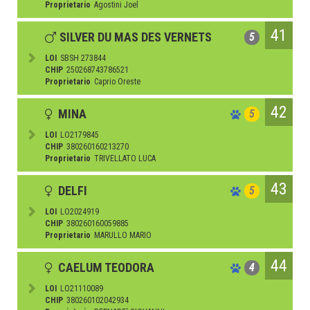
Proprietario
Agostini Joel
41
SILVER DU MAS DES VERNETS
5
LOI
SBSH 273844
CHIP
250268743786521
Proprietario
Caprio Oreste
42
MINA
5
LOI
LO2179845
CHIP
380260160213270
Proprietario
TRIVELLATO LUCA
43
DELFI
5
LOI
LO2024919
CHIP
380260160059885
Proprietario
MARULLO MARIO
44
CAELUM TEODORA
4
LOI
LO21110089
CHIP
380260102042934