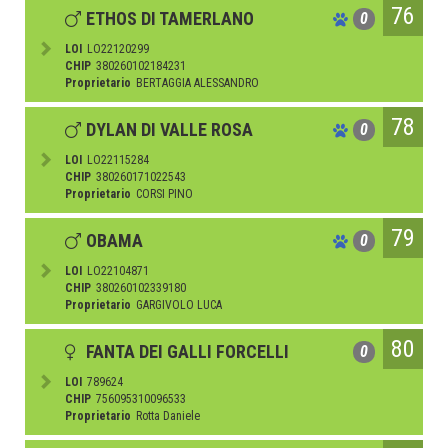
76
ETHOS DI TAMERLANO
0
LOI
LO22120299
CHIP
380260102184231
Proprietario
BERTAGGIA ALESSANDRO
78
DYLAN DI VALLE ROSA
0
LOI
LO22115284
CHIP
380260171022543
Proprietario
CORSI PINO
79
OBAMA
0
LOI
LO22104871
CHIP
380260102339180
Proprietario
GARGIVOLO LUCA
80
FANTA DEI GALLI FORCELLI
0
LOI
789624
CHIP
756095310096533
Proprietario
Rotta Daniele