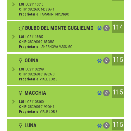
LOI
LO21116015
CHIP
380260044538641
Proprietario
TAMANINI RICCARDO
114
BULBO DEL MONTE GUGLIELMO
0
LOI
LO21115687
CHIP
380260101859882
Proprietario
LANZANOVA MASSIMO
115
ODINA
0
LOI
LO21103299
CHIP
380260101990370
Proprietario
VIALE LORIS
115
MACCHIA
0
LOI
LO21103300
CHIP
380260101990641
Proprietario
VIALE LORIS
115
LUNA
0