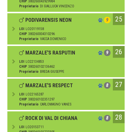
CHIP
380260043929984
Proprietario
DI GIALLUCA VINCENZO
25
PODIVARENSIS NEON
9
LOI
LO20119158
CHIP
380260004310296
Proprietario
VACCA DOMENICO
26
MARZALE'S RASPUTIN
9
LOI
LO22134853
CHIP
380260102136462
Proprietario
BREDA GIUSEPPE
27
MARZALE'S RESPECT
8
LOI
LO22165287
CHIP
380260102351297
Proprietario
CARLOMAGNO VANES
28
ROCK DI VAL DI CHIANA
8
LOI
LO20153711