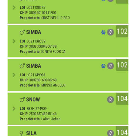
LOI
LO21138575
CHIP
380260102111902
Proprietario
CRISTINELLI DIEGO
102
SIMBA
0
LOI
LO21138539
CHIP
380260004506138
Proprietario
IONITA FLORICA
102
SIMBA
0
LOI
LO21149933
CHIP
380260160256269
Proprietario
MUSSO ANGELO
104
SNOW
0
LOI
SBSH 274909
CHIP
250268743915146
Proprietario
Lafont Johan
104
SILA
0