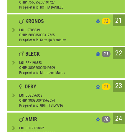
CHIP
756095200191427
Proprietario
ROTTA DANIELE
21
KRONOS
12
LOI
JR708839
CHIP
688035000312785
Proprietario
Kartalija Stanislav
22
BLECK
11
LOI
BEK196383
CHIP
380260004549509
Proprietario
Marnezos Manos
23
DESY
11
LOI
LO2056068
CHIP
380260043562654
Proprietario
GRITTI SILVANA
24
AMIR
10
LOI
LO19179452