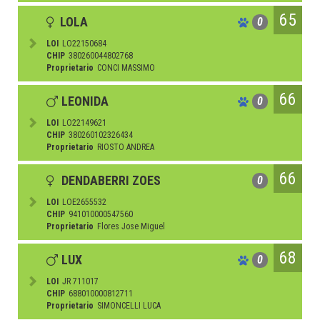
65
LOLA
0
LOI
LO22150684
CHIP
380260044802768
Proprietario
CONCI MASSIMO
66
LEONIDA
0
LOI
LO22149621
CHIP
380260102326434
Proprietario
RIOSTO ANDREA
66
DENDABERRI ZOES
0
LOI
LOE2655532
CHIP
941010000547560
Proprietario
Flores Jose Miguel
68
LUX
0
LOI
JR 711017
CHIP
688010000812711
Proprietario
SIMONCELLI LUCA