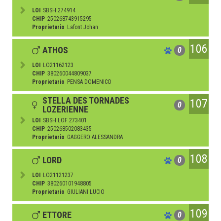
LOI
SBSH 274914
CHIP
250268743915295
Proprietario
Lafont Johan
106
ATHOS
0
LOI
LO21162123
CHIP
380260044809037
Proprietario
PENSA DOMENICO
STELLA DES TORNADES
107
0
LOZERIENNE
LOI
SBSH LOF 273401
CHIP
250268502083435
Proprietario
GAGGERO ALESSANDRA
108
LORD
0
LOI
LO21121237
CHIP
380260101948805
Proprietario
GIULIANI LUCIO
109
ETTORE
0