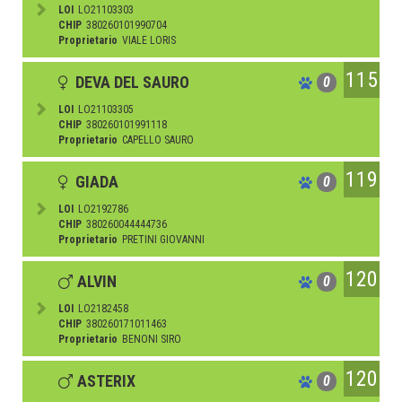
LOI
LO21103303
CHIP
380260101990704
Proprietario
VIALE LORIS
115
DEVA DEL SAURO
0
LOI
LO21103305
CHIP
380260101991118
Proprietario
CAPELLO SAURO
119
GIADA
0
LOI
LO2192786
CHIP
380260044444736
Proprietario
PRETINI GIOVANNI
120
ALVIN
0
LOI
LO2182458
CHIP
380260171011463
Proprietario
BENONI SIRO
120
ASTERIX
0