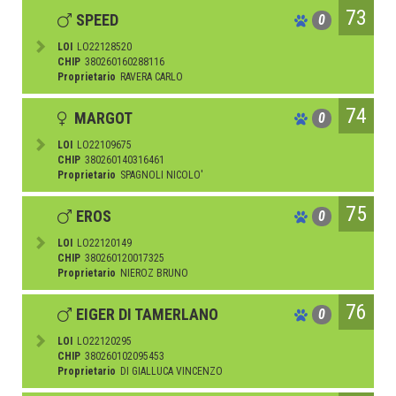
73
SPEED
0
LOI
LO22128520
CHIP
380260160288116
Proprietario
RAVERA CARLO
74
MARGOT
0
LOI
LO22109675
CHIP
380260140316461
Proprietario
SPAGNOLI NICOLO'
75
EROS
0
LOI
LO22120149
CHIP
380260120017325
Proprietario
NIEROZ BRUNO
76
EIGER DI TAMERLANO
0
LOI
LO22120295
CHIP
380260102095453
Proprietario
DI GIALLUCA VINCENZO