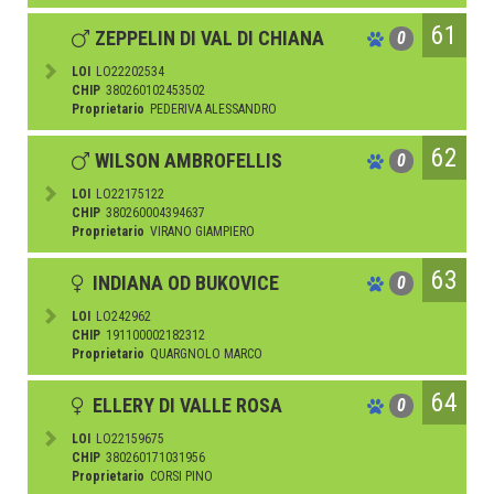
61
ZEPPELIN DI VAL DI CHIANA
0
LOI
LO22202534
CHIP
380260102453502
Proprietario
PEDERIVA ALESSANDRO
62
WILSON AMBROFELLIS
0
LOI
LO22175122
CHIP
380260004394637
Proprietario
VIRANO GIAMPIERO
63
INDIANA OD BUKOVICE
0
LOI
LO242962
CHIP
191100002182312
Proprietario
QUARGNOLO MARCO
64
ELLERY DI VALLE ROSA
0
LOI
LO22159675
CHIP
380260171031956
Proprietario
CORSI PINO