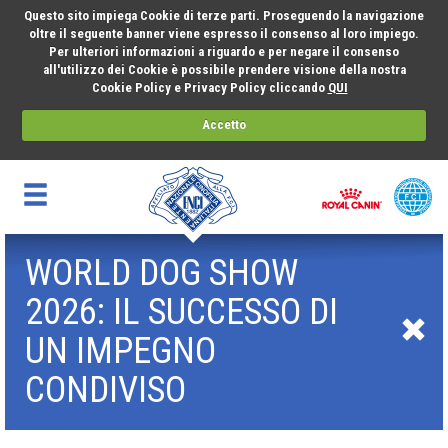
Questo sito impiega Cookie di terze parti. Proseguendo la navigazione
oltre il seguente banner viene espresso il consenso al loro impiego.
Per ulteriori informazioni a riguardo e per negare il consenso
all'utilizzo dei Cookie è possibile prendere visione della nostra
Cookie Policy e Privacy Policy cliccando
QUI
Accetto
WORLD DOG SHOW
2026: IL SUCCESSO DI
UN IMPEGNO
CONDIVISO