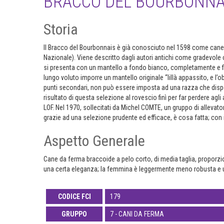
BRACCO DEL BOURBONNA
Storia
Il Bracco del Bourbonnais è già conosciuto nel 1598 come cane “
Nazionale). Viene descritto dagli autori antichi come gradevole 
si presenta con un mantello a fondo bianco, completamente e fin
lungo voluto imporre un mantello originale “lillà appassito, e l
punti secondari, non può essere imposta ad una razza che dispon
risultato di questa selezione al rovescio finì per far perdere agli
LOF. Nel 1970, sollecitati da Michel COMTE, un gruppo di allevator
grazie ad una selezione prudente ed efficace, è cosa fatta; con i
Aspetto Generale
Cane da ferma braccoide a pelo corto, di media taglia, proporz
una certa eleganza; la femmina è leggermente meno robusta e u
CODICE FCI
179
GRUPPO
7 - CANI DA FERMA