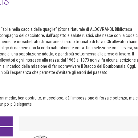
IS
abile nella caccia delle quaglie” (Storia Naturale di ALDOVRANDI, Biblioteca
compagno del cacciatore, dall’aspetto e salute rustici, che nasce con la coda c
emente moschettato di marrone chiaro o trotinato di fulvo. Gli allevatori hann
’obbligo di nascere con la coda naturalmente corta. Una selezione così severa, s
e di una popolazione ridotta, e per di più sottomessa alle prove di lavoro. Il
 allevatori ogni interesse alla razza: dal 1963 al 1973 non vi fu alcuna iscrizione 
i si incaricò della missione di far sopravvivere il Bracco del Bourbonnais. Oggi,
n più l’esperienza che permette d’evitare gli errori del passato.
ioni medie, ben costruito, muscoloso; dà l’impressione di forza e potenza, ma 
n po’ più elegante.