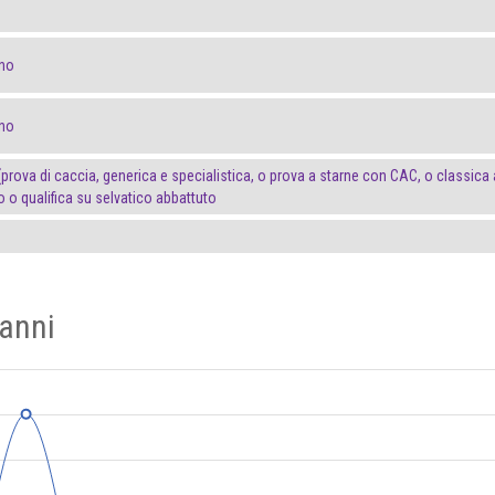
uno
uno
(prova di caccia, generica e specialistica, o prova a starne con CAC, o classica 
to o qualifica su selvatico abbattuto
 anni