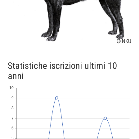
© NKU
Statistiche iscrizioni ultimi 10
anni
10
9
8
7
6
5