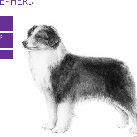
HEPHERD
RI