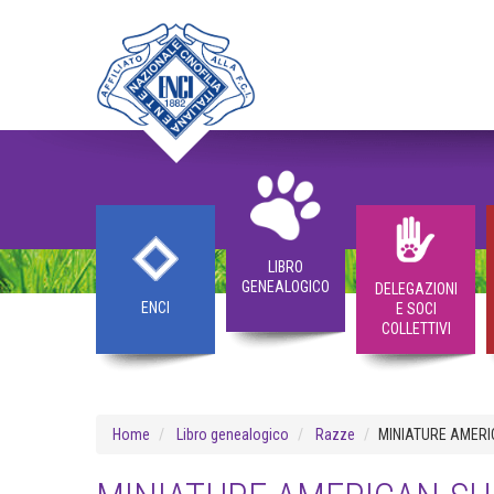
LIBRO
GENEALOGICO
DELEGAZIONI
ENCI
E SOCI
COLLETTIVI
Home
Libro genealogico
Razze
MINIATURE AMER