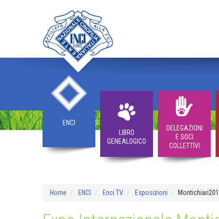
ENCI
DELEGAZIONI
LIBRO
E SOCI
GENEALOGICO
COLLETTIVI
Home
ENCI
Enci TV
Esposizioni
Montichiari20