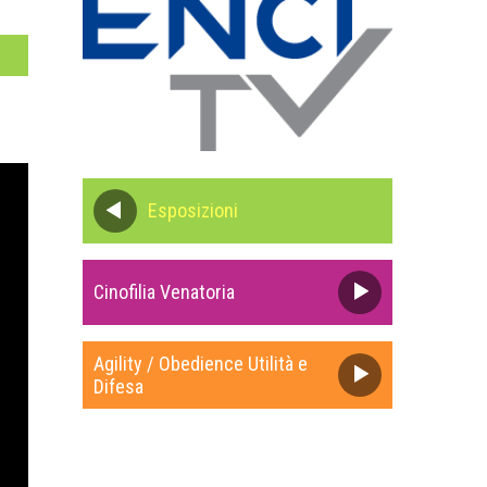
Esposizioni
Cinofilia Venatoria
Agility / Obedience Utilità e
Difesa