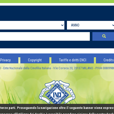
Privacy
Copyright
Tariffe e diritti ENCI
Credits
 - Ente Nazionale della Cinofilia Italiana - V.le Corsica 20, 20137 MILANO - P.IVA 008099
terze parti. Proseguendo la navigazione oltre il seguente banner viene espres
 consenso all'utilizzo dei Cookie è possibile prendere visione della nostra Coo