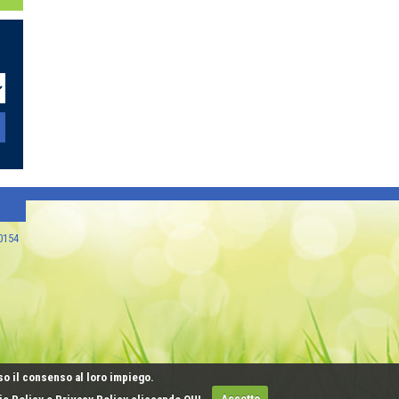
80154
so il consenso al loro impiego.
kie Policy e Privacy Policy cliccando
QUI
Accetto