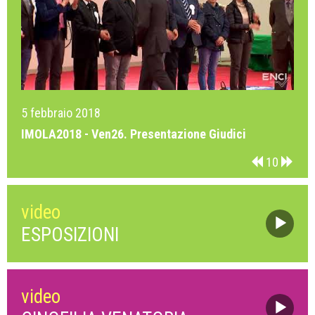
5 febbraio 2018
5
IMOLA2018 - Ven26. Presentazione Giudici
I
10
video
ESPOSIZIONI
video