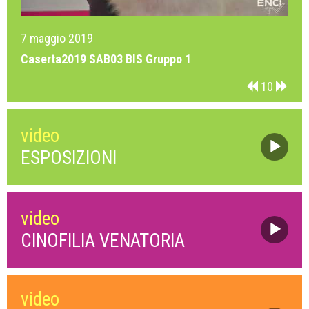
7 maggio 2019
7
Caserta2019 SAB03 BIS Gruppo 1
C
10
video
ESPOSIZIONI
video
CINOFILIA VENATORIA
video