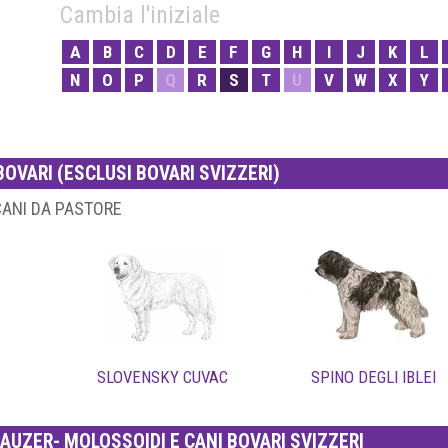
Cambia l'iniziale
A
B
C
D
E
F
G
H
I
J
K
L
N
O
P
Q
R
S
T
U
V
W
X
Y
BOVARI (ESCLUSI BOVARI SVIZZERI)
CANI DA PASTORE
SLOVENSKY CUVAC
SPINO DEGLI IBLEI
NAUZER- MOLOSSOIDI E CANI BOVARI SVIZZERI