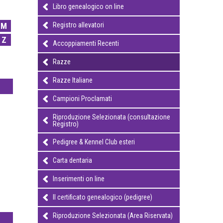
Libro genealogico on line
M
Registro allevatori
Z
Accoppiamenti Recenti
Razze
Razze Italiane
Campioni Proclamati
Riproduzione Selezionata (consultazione
Registro)
Pedigree & Kennel Club esteri
Carta dentaria
Inserimenti on line
Il certificato genealogico (pedigree)
Riproduzione Selezionata (Area Riservata)