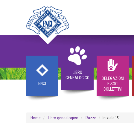
LIBRO
GENEALOGICO
DELEGAZIONI
ENCI
E SOCI
COLLETTIVI
Home
Libro genealogico
Razze
Iniziale '
S
'