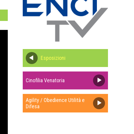
Esposizioni
Cinofilia Venatoria
Agility / Obedience Utilità e
Difesa