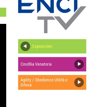
Esposizioni
Cinofilia Venatoria
Agility / Obedience Utilità e
Difesa